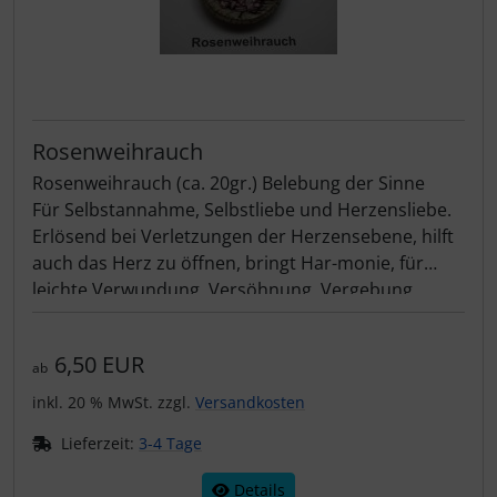
Rosenweihrauch
Rosenweihrauch (ca. 20gr.) Belebung der Sinne
Für Selbstannahme, Selbstliebe und Herzensliebe.
Erlösend bei Verletzungen der Herzensebene, hilft
auch das Herz zu öffnen, bringt Har-monie, für
leichte Verwundung, Versöhnung, Vergebung,
aktiviert Verständnis und Hingabe.
Originaler Rosenweihrauch von der Klosterinsel
6,50 EUR
Athos.
ab
inkl. 20 % MwSt. zzgl.
Versandkosten
Lieferzeit:
3-4 Tage
Details