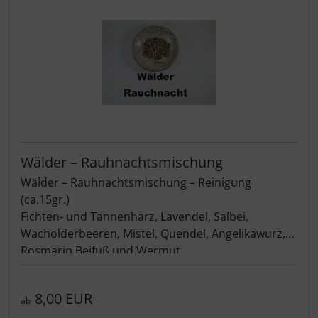
Wälder – Rauhnachtsmischung
Wälder – Rauhnachtsmischung – Reinigung
(ca.15gr.)
Fichten- und Tannenharz, Lavendel, Salbei,
Wacholderbeeren, Mistel, Quendel, Angelikawurz,
Rosmarin Beifuß und Wermut
Heimisches Räuchermittel speziell für die
Rauhnächte.
8,00 EUR
Alte Energien werden mit dieser
ab