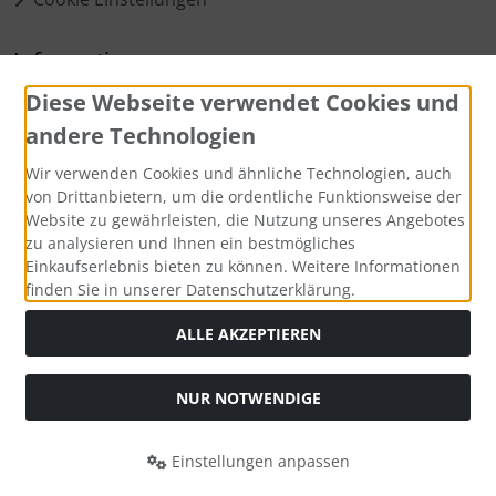
Informationen
Diese Webseite verwendet Cookies und
Matomo Statistik
andere Technologien
Über mich
Wir verwenden Cookies und ähnliche Technologien, auch
von Drittanbietern, um die ordentliche Funktionsweise der
Zahlungsmethoden
Website zu gewährleisten, die Nutzung unseres Angebotes
zu analysieren und Ihnen ein bestmögliches
Einkaufserlebnis bieten zu können. Weitere Informationen
finden Sie in unserer Datenschutzerklärung.
ALLE AKZEPTIEREN
Social Media
NUR NOTWENDIGE
Einstellungen anpassen
Raeucherzauberwelt © 2026 | Template © 2026 by Karl