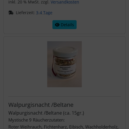
Rauhnachtsmischung verabschiedet um für Neues
inkl. 20 % MwSt. zzgl.
Versandkosten
Platz zu schaffen.
Lieferzeit:
3-4 Tage
Details
Walpurgisnacht /Beltane
Walpurgisnacht /Beltane (ca. 15gr.)
Mystische 9 Räucherzutaten:
Roter Weihrauch, Fichtenharz, Eibisch, Wachholderholz,