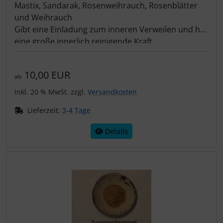
Mastix, Sandarak, Rosenweihrauch, Rosenblätter
und Weihrauch
Gibt eine Einladung zum inneren Verweilen und hat
eine große innerlich reinigende Kraft.
Eine Räucherung kann helfen, bei zu großen
Gefühlen uns zu harmonisieren, die Seele glätten
10,00 EUR
und das Herz zu stärken.
ab
inkl. 20 % MwSt. zzgl.
Versandkosten
Lieferzeit:
3-4 Tage
Details