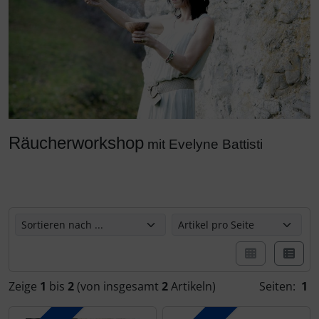
Räucherworkshop
mit Evelyne Battisti
Hier können Sie die nachfolgenden Artikel umsortieren u
Zeige
1
bis
2
(von insgesamt
2
Artikeln)
Seiten:
1