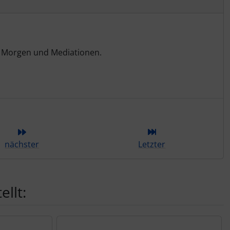
am Morgen und Mediationen.
ieser Kategorie
nächster
Letzter
llt: