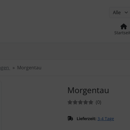
Startsei
ngen
Morgentau
urück-" und "Vor-Button" nutzen, um zwischen den Bildern zu
Morgentau
Bewertungen:
Bewertungen
(0
)
Lieferzeit:
3-4 Tage