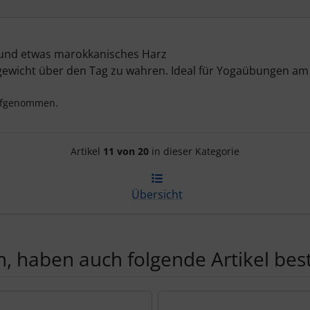
 und etwas marokkanisches Harz
chgewicht über den Tag zu wahren. Ideal für Yogaübungen 
aufgenommen.
Artikelnavigation innerhalb d
Artikel
11 von 20
in dieser Kategorie
Übersicht
, haben auch folgende Artikel beste
te zu den einzelnen Artikeln.