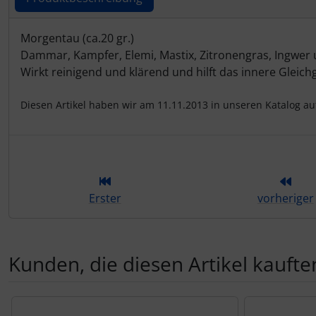
Produktbeschreibung
Morgentau (ca.20 gr.)
Dammar, Kampfer, Elemi, Mastix, Zitronengras, Ingwer
Wirkt reinigend und klärend und hilft das innere Glei
Diesen Artikel haben wir am 11.11.2013 in unseren Katalog 
Erster
vorheriger
Kunden, die diesen Artikel kauften
Es folgt ein Produktslider - navigieren Sie mit der Tab-Tas