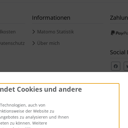
Informationen
Zahlu
dkosten
Matomo Statistik
Datenschutz
Über mich
Social
ndet Cookies und andere
Technologien, auch von
unktionsweise der Website zu
Angebotes zu analysieren und Ihnen
en
ieten zu können. Weitere