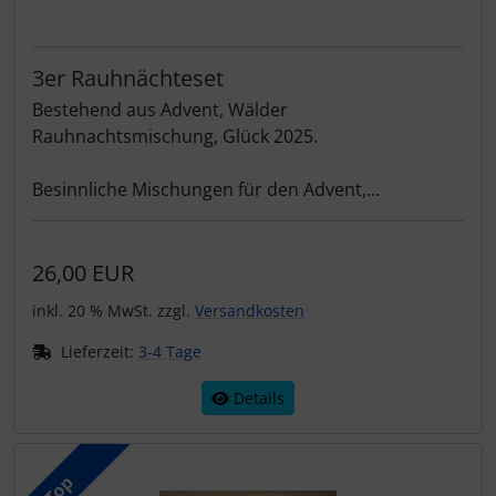
3er Rauhnächteset
Bestehend aus Advent, Wälder
Rauhnachtsmischung, Glück 2025.
Besinnliche Mischungen für den Advent,
Weihnachtszeit und Rauhnächte
€ 2 Ersparnis gegenüber den Einzelprodukten.
26,00 EUR
inkl. 20 % MwSt. zzgl.
Versandkosten
Lieferzeit:
3-4 Tage
Details
Top