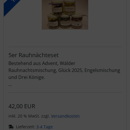
5er Rauhnächteset
Bestehend aus Advent, Wälder
Rauhnachtsmischung, Glück 2025, Engelsmischung
und Drei Könige.
Besinnliche Mischungen für den Advent,
Weihnachtszeit und Rauhnächte
42,00 EUR
€ 4,50 -- Ersparnis gegenüber den Einzelprodukten.
inkl. 20 % MwSt. zzgl.
Versandkosten
Lieferzeit:
3-4 Tage