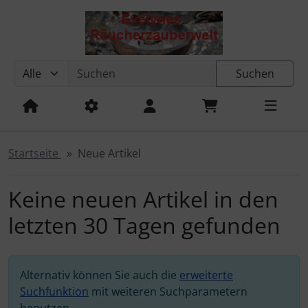
Sprungnavigation
Springe zum Inhalt
Springe zur Navigation
Springe zum Login-Button
Suchen
Aufladende Mischungen
Springe zum Button für Einstellungen
Springe zu den allgemeinen Informationen
Reinigende Mischungen
Startseite
Neue Artikel
Setangebote
Keine neuen Artikel in den
Spezialmischungen für verschiedene Anlässe
letzten 30 Tagen gefunden
Weihnachtsmischungen
Alternativ können Sie auch die
erweiterte
Suchfunktion
mit weiteren Suchparametern